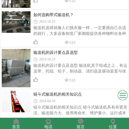
510
还有就是带子在制作过程中存在误差造成喇叭口就容
易跑偏。下面密封输送机厂家-张家港金大炜的专业
如何选购带式输送机？
人员来跟大家聊一聊密封输送机的输送带产生跑偏怎
么办？
2023-10-23
输送机选择就像人们挑衣服一样，一定要挑自己合适
的就行，大多设备制造厂家都能提供各种物料在各种
形式下的输送距离、输送高度以及相应的输送能力方
510
面的资料。选择输送设备的基本分析包括以下步骤：
考虑可能影响输送设备类型选择的可用的场地空间、
输送机的设计要点及选型
研究可采用设备的基本类型、根据效率和适用性、投
2023-10-23
资和维修、操作费来比较适合的设备类型。做出选
输送机的设计要点及选型 输送机其于组成之上，有运
择。
送带、托辊、轮子、制动器、清扫器及驱动装置与张
紧装置等。对带式输送机的型号选择，我们应考量的
510
很多方面。
链斗式输送机的相关知识点
2024-04-10
链斗式输送机的相关知识点 链斗式输送机具有布置灵
活、输送能力大、使用寿命长、维护量小、运行成本
低、输送角度大等优点而深受广大用户欢迎。下面链
斗式输送机厂家-张家港金大炜的专业人员来跟大家
首页
电话
留言
位置