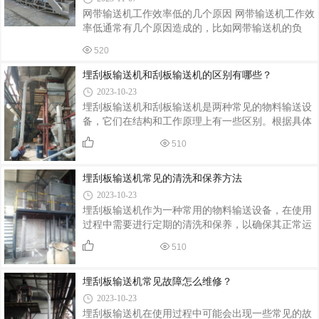
中心距的约为2%－3%。 2、链轮装在轴上应没有摆
网带输送机工作效率低的几个原因 网带输送机工作效
动和歪斜。在同一传动组件中两个链轮的端面应位于
率低通常有几个原因造成的，比如网带输送机的负
同一平面内，链轮中心距在0.5米以下时，可以偏差1
荷、后期的维护和保养问题等。网带输送机是我们现
毫米；链轮中心距在0.5米以上的时候，可以偏差2毫
520
阶段工业制造行业中用量比较大的一款输送机，有网
米。但不可以有摩擦链轮齿侧面现象，
带、支架、传动设备等几个部分组成，优势可以自定
埋刮板输送机和刮板输送机的区别有哪些？
义角度，大范围的适应工厂车间环境。 网带输送机的
2023-10-23
速度测量影响： 转机速度调配，一般都有我们厂家出
埋刮板输送机和刮板输送机是两种常见的物料输送设
厂设置好，但部分环境中，客户为了提高工作效率，
备，它们在结构和工作原理上有一些区别。根据具体
自己可以自定义设置速度，在调整速度时，我们应该
需求和场地条件选择合适的输送设备，能够提高物料
考虑转弯空间和输送产品的特性几个方面，不要一味
510
输送的效率和安全性。那么，二者具体区别有哪些
追求高速度； 网带输送机的负荷影
呢？埋刮板输送机厂家--张家港市金大炜输送机械，
埋刮板输送机常见的清洗和保养方法
为您整理介绍如下：
2023-10-23
埋刮板输送机作为一种常用的物料输送设备，在使用
过程中需要进行定期的清洗和保养，以确保其正常运
行和延长使用寿命，同时也能提高设备的工作效率和
510
运行稳定性，减少故障发生的可能性。在清洗和保养
过程中，需要遵循相关的操作规程，并注意安全。下
埋刮板输送机常见故障怎么维修？
面，埋刮板输送机厂家--张家港市金大炜输送机械，
将埋刮板输送机常见的清洗和保养方法整理介绍如
2023-10-23
下：
埋刮板输送机在使用过程中可能会出现一些常见的故