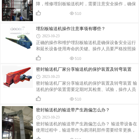
障，维修埋刮板输送机时，需要注意安全操作，确保
设备在停机状态下进行维修。在维修过程中，需要使
510
用合适的工具和设备，遵循相关操作规程。如果遇到
无法解决的故障或需要更换重要部件时，建议寻求技
埋刮板输送机操作注意事项有哪些？
术人员的帮助，以确保设备的正常运行和安全性。埋
刮板输送机常见故
2023-10-23
正确的操作和维护埋刮板输送机是确保设备安全运行
和延长设备使用寿命的关键。操作人员要严格按照操
作规程和安全要求进行操作，注意安全防护，确保自
510
身和设备的安全。在操作埋刮板输送机时，需要注意
哪些呢？埋刮板输送机厂家--张家港市金大炜输送机
密封输送机厂家分享输送机的保护装置及转弯装置
械，为您整理介绍如下：
2023-10-23
密封输送机厂家分享输送机的保护装置及转弯装置 输
送机的保护装置需要定期对其检查、试验，操作人员
和专业检查人员对各项指标进行记录，而对于输送机
510
的转弯装置很多人也不是很了解。下面密封输送机厂
家-张家港金大炜的专业人员来跟大家聊一聊输送机
密封输送机的输送带产生跑偏怎么办？
的保护装置及转弯装置的知识点：
2023-10-23
密封输送机的输送带产生跑偏怎么办？ 输送带设备在
使用过程中，输送带作为易消耗部件需要经常更换，
输送带跑偏的原因有多种，一般为设备没有调整好，