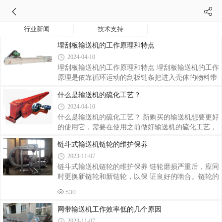
行业新闻
技术支持
埋刮板输送机的工作原理和特点
2024-04-10
埋刮板输送机的工作原理和特点 埋刮板输送机的工作
原理是依靠循环运动的刮板链条把进入壳体的物料带
向出料口，在刮板链条带动下使物料产生稳定的流
什么是输送机的硫化工艺？
速。埋刮板输送机具有安装简易、操作简单、输送稳
2024-04-10
定、低噪音、率的优点。下面埋刮板输送机厂家-张
家港金大炜的专业人员来跟大家聊一聊埋刮板输送机
什么是输送机的硫化工艺？ 新购买的输送机想要更好
的工作原理和特点： 埋刮板输送机由密封壳体、电动
的使用它，需要在使用之前做好输送机的硫化工艺，
装置、刮板链条、禁锢装置、进出料口等配件组成，
输送带硫化工艺对于各种输送带的生产至关重要。 它
链斗式输送机链轮的维护保养
应用在冶金、化工、建材、矿山、煤粉等行业，是散
对于输送带以后的使用寿命有着很重要的作用，下面
2023-11-07
装粉料与小颗粒物料的主要输送设备之一，具有操作
密封输送机厂家-张家港金大炜的专业人员来跟大家
简单、体积小、输送量大、密封性
聊一聊什么是输送机的硫化工艺？ 密封输送机厂
链斗式输送机链轮的维护保养 链轮磨损严重后，应同
家告诉大家，输送机的硫化工艺三要素是温度、压力
时更换新链轮和新链轮，以保 证良好的啮合。链轮的
和时间，缺一不可。硫化反应是粘接剂通过溶剂挥
松紧度要适宜，太紧了会增加功率消耗，轴承容易磨
530
发，材料缩聚、交联等化学反应和物理作用，使粘接
损。 1、链轮的松紧度要适宜，太紧了会增加功率消
剂变为固体，并具有一定强度的过程，只有硫化充
耗，轴承容易磨损；太松了链轮容易跳动和脱链。链
网带输送机工作效率低的几个原因
分，硫化效果才能达到强度要求。 1、皮带
轮的松紧程度为：从链轮的中部提起或压下，两链轮
2023-11-07